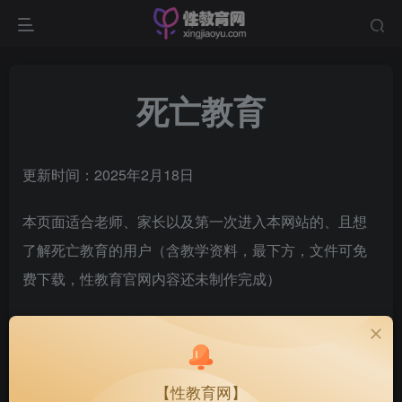
死亡教育
更新时间：2025年2月18日
本页面适合老师、家长以及第一次进入本网站的、且想
了解死亡教育的用户（含教学资料，最下方，文件可免
费下载，性教育官网内容还未制作完成）
注：死亡教育又称生死教育，本页内容并不是性教育网
所有内容，本页视频目前均收集自外站！
【性教育网】