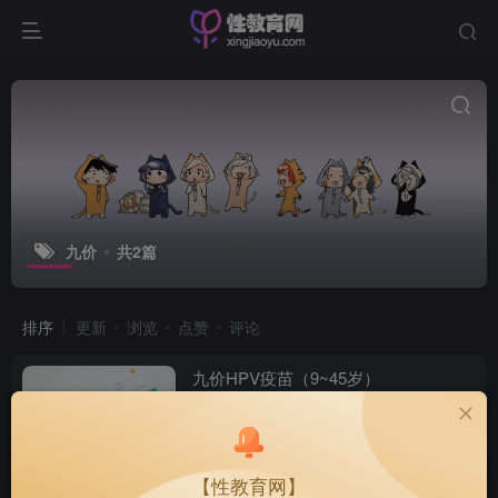
九价
共2篇
排序
更新
浏览
点赞
评论
九价HPV疫苗（9~45岁）
疫苗种类
花色
2852
【性教育网】