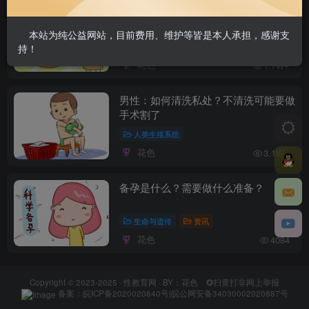
女性：如何清洗私处？为何太干净反而
诱发炎症？
本站为纯公益网站，目前费用、维护等皆是本人承担，感谢支
人类生殖系统
持！
花色
1.7W+
男性：如何清洗私处？不清洗可能要做
手术割了
人类生殖系统
花色
3.1W+
备孕是什么？需要做什么准备？
生命与遗传
资讯
花色
4084
Copyright © 2023-2025 ·
性教育网
· BY：花色
✪扫黄打非网上举报
备案：
皖ICP备2020020840号
|
皖公网安备34030002020887号