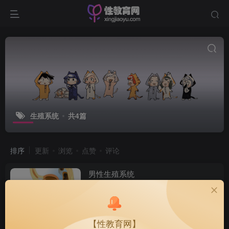
生殖系统
共4篇
排序
更新
浏览
点赞
评论
男性生殖系统
人类生殖系统
花色
1.9W+
【性教育网】