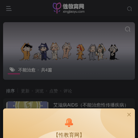
不能治愈
共4篇
排序
更新
浏览
点赞
评论
艾滋病AIDS（不能治愈性传播疾病）
性传播疾病
花色
1785
【性教育网】