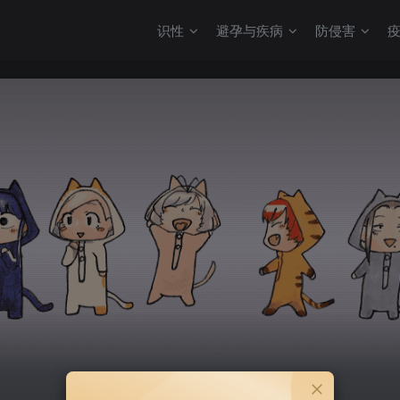
识性
避孕与疾病
防侵害