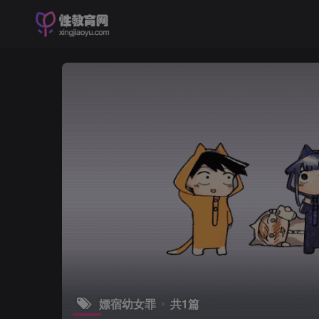
嫖宿幼女罪
共1篇