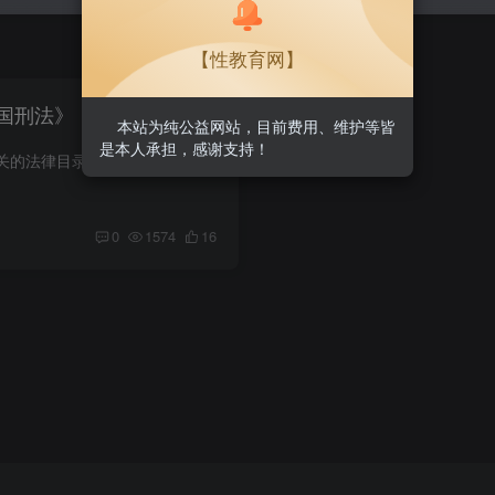
【性教育网】
国刑法》（摘要）
本站为纯公益网站，目前费用、维护等皆
是本人承担，感谢支持！
返回→《我国与性相关的法律目录》 《中华人民共和国刑法》（摘要） 第二百三十六条 【强奸罪】： 以暴力、胁迫或者其他手段强奸妇女的，处三年以上十年以下有期徒刑。 强奸不满十四周岁的幼女...
0
1574
16