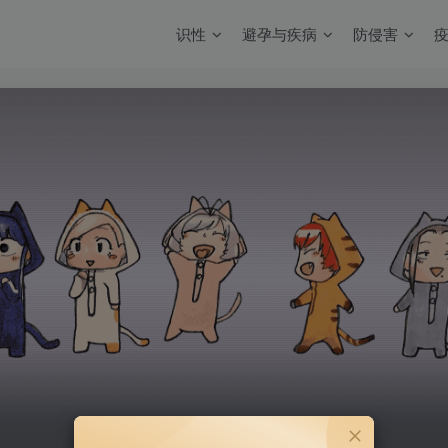
识性
避孕与疾病
防侵害