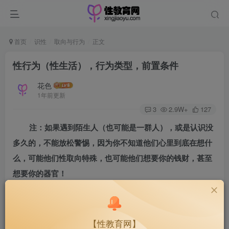
首页
识性
取向与行为
正文
性行为（性生活），行为类型，前置条件
花色
1年前更新
3
2.9W+
127
注：如果遇到陌生人（也可能是一群人），或是认识没
多久的，不能放松警惕，因为你不知道他们心里到底在想什
么，可能他们性取向特殊，也可能他们想要你的钱财，甚至
想要你的器官！
性伴侣越多，感染疾病的可能性越高。
【性教育网】
但过度性行为，会产生的状况有：男性出现前列腺炎、