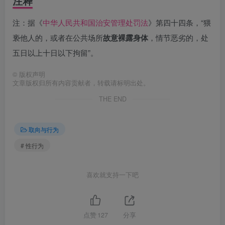
注释
注：据《
中华人民共和国治安管理处罚法
》第四十四条，“猥
亵他人的，或者在公共场所
故意裸露身体
，情节恶劣的，处
五日以上十日以下拘留”。
©
版权声明
文章版权归所有内容贡献者，转载请标明出处。
THE END
取向与行为
# 性行为
喜欢就支持一下吧
点赞
127
分享