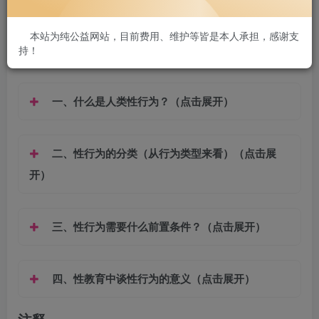
腰酸背痛、会阴部不适、尿道灼热、乏力等；女性出现会阴
部不适、下身坠胀等症状。另外，头痛、头晕、注意力不集
本站为纯公益网站，目前费用、维护等皆是本人承担，感谢支
持！
中也应注意。
一、什么是
人类性行为
？（点击展开）
二、性行为的分类（从行为类型来看）（点击展
开）
三、性行为需要什么前置条件？（点击展开）
四、性教育中谈性行为的意义（点击展开）