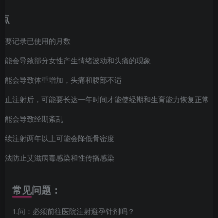
点
需要记录已使用的月数
可能会导致部分女性产生情绪波动和头痛的现象
可能会导致体重增加，头痛和腹部不适
停止注射后，可能要长达一年时间才能使经期和生育能力恢复正常
可能会导致经期紊乱
连续注射两年以上可能会降低骨密度
无法防止艾滋病毒感染和性传播感染
常见问题：
1.问：必须前往医院注射避孕针剂吗？