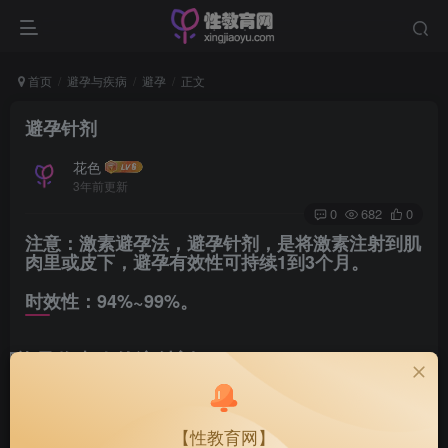
首页
避孕与疾病
避孕
正文
避孕针剂
花色
3年前更新
0
682
0
注意：激素避孕法，避孕针剂，是将激素注射到肌
肉里或皮下，避孕有效性可持续1到3个月。
时效性：94%~99%。
可能是你喜欢的注射剂
避孕针剂是一种含有激素的注射剂，按激素成分可分为两种类型：仅
含有孕激素，或同时含有孕激素和雌激素。两种类型均能抑制卵巢排
【性教育网】