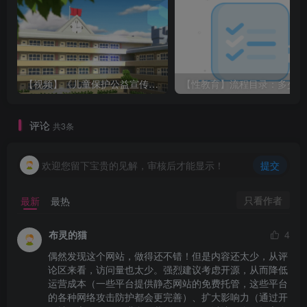
【视频】《儿童保护公益宣传片》来自联合国儿童基金会
【性
评论
共3条
欢迎您留下宝贵的见解，审核后才能显示！
提交
只看作者
最新
最热
布灵的猫
4
偶然发现这个网站，做得还不错！但是内容还太少，从评
论区来看，访问量也太少。强烈建议考虑开源，从而降低
运营成本（一些平台提供静态网站的免费托管，这些平台
的各种网络攻击防护都会更完善）、扩大影响力（通过开