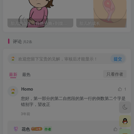
胎儿的出生（自然分娩+剖腹产）
胎儿的成长
评论
共2条
欢迎您留下宝贵的见解，审核后才能显示！
提交
只看作者
最新
最热
Homo
1
您好，第一部分的第二自然段的第一行的倒数第二个字是
错别字，望改正
3年前
花色
0
作者