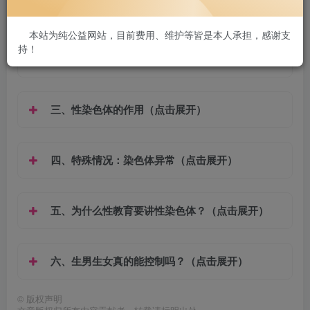
一、什么是性染色体？（点击展开）
本站为纯公益网站，目前费用、维护等皆是本人承担，感谢支
持！
二、人类的性染色体类型，胎儿性别（点击展开）
三、性染色体的作用（点击展开）
四、特殊情况：染色体异常（点击展开）
五、为什么性教育要讲性染色体？（点击展开）
六、生男生女真的能控制吗？（点击展开）
©
版权声明