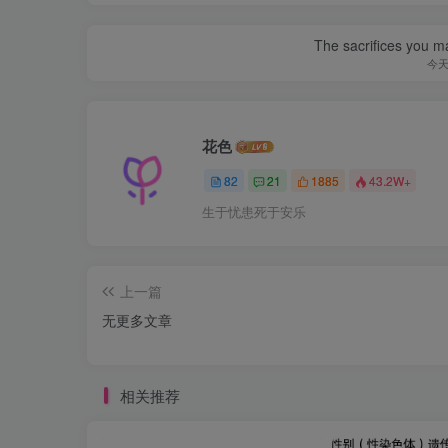
The sacrifices you ma
今
花色
82
21
1885
43.2W+
生于忧患死于安乐
上一篇
无更多文章
相关推荐