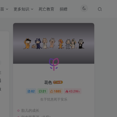
疫苗
更多知识
死亡教育
捐赠
性
遇
花色
激
82
21
1885
43.2W+
生于忧患死于安乐
胎儿的成长