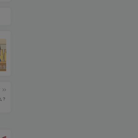
性行为（性生活），行为类型，前置条件
【性教育】流程目录：多少岁接受什么样的性教育？含教学资料
男性生殖系统
篇
么？