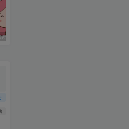
需要做什么准备？
胎儿的出生（自然分娩+剖腹产）
孕育生命的
论
者